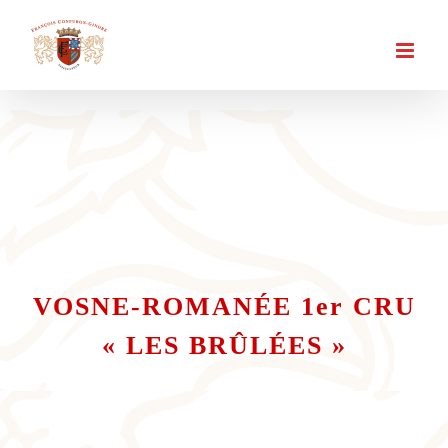
Passer
au
contenu
VOSNE-ROMANÉE 1er CRU
« LES BRÛLÉES »